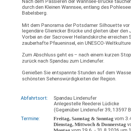
Nach dem Passieren der Wannsee-Brücke tauchen S
durch den Kleinen Wannsee, entlang des Pohlesees
Babelsberg.
Mit dem Panorama der Potsdamer Silhouette vor 
legendäre Glienicker Brücke und gleiten über den 
Vorbei an der Sacrower Heilandskirche erreichen S
zauberhafte Pfaueninsel, ein UNESCO-Weltkulture
Zum Abschluss geht es – nach einem kurzen Stop
zurück nach Spandau zum Lindenufer.
Genießen Sie entspannte Stunden auf dem Wasser,
schönsten Sehenswürdigkeiten der Region.
Abfahrtsort: 
Spandau Lindenufer
Anlegestelle Reederei Lüdicke
(Gegenüber Lindenufer 39, 13597 Be
Termine:
vom 3.4
Freitag, Samstag & Sonntag 
v
Dienstag, Mittwoch & Donnerstag 
vom 29.6. - 31.8.2026 um 
Montag 