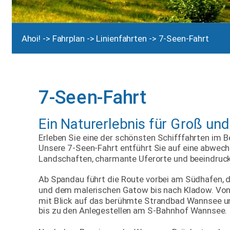
Ahoi!
 -> 
Fahrplan
 -> 
Linienfahrten
 -> 7-Seen-Fahrt
7-Seen-Fahrt
Ein Naturerlebnis für Groß und 
Erleben Sie eine der schönsten Schifffahrten im 
Unsere 7-Seen-Fahrt entführt Sie auf eine abwechs
Landschaften, charmante Uferorte und beeindruck
Ab Spandau führt die Route vorbei am Südhafen, 
und dem malerischen Gatow bis nach Kladow. Von
mit Blick auf das berühmte Strandbad Wannsee un
bis zu den Anlegestellen am S-Bahnhof Wannsee.