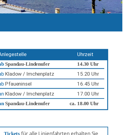
Anlegestelle
Uhrzeit
ab
ab 
Spandau-Lindenufer
14.30 Uhr
ab 
Kladow / Imchenplatz
15.20 Uhr
ab
Pfaueninsel
16.45 Uhr
an
Kladow / Imchenplatz
17.00 Uhr
an
Spandau-Lindenufer
   ca.
18.00 Uhr
 für alle Linienfahrten erhalten Sie 
Tickets