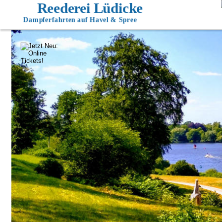
Reederei Lüdicke
Dampferfahrten auf Havel & Spree